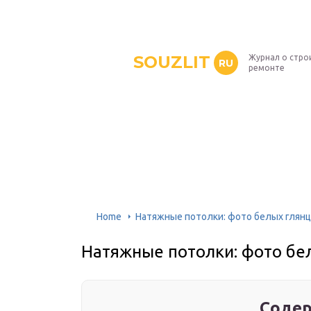
SOUZLIT
Журнал о стро
RU
ремонте
Home
Натяжные потолки: фото белых глян
Натяжные потолки: фото бе
Содер