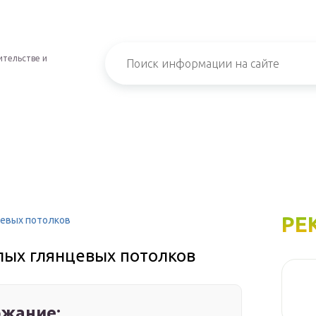
ительстве и
РЕ
цевых потолков
лых глянцевых потолков
жание: