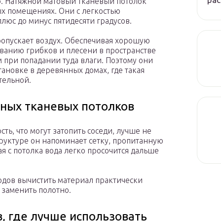
р. Натяжной матовый тканевый потолок
х помещениях. Они с легкостью
люс до минус пятидесяти градусов.
опускает воздух. Обеспечивая хорошую
ванию грибков и плесени в пространстве
при попадании туда влаги. Поэтому они
ановке в деревянных домах, где такая
тельной.
ных тканевых потолков
сть, что могут затопить соседи, лучше не
труктуре он напоминает сетку, пропитанную
я с потолка вода легко просочится дальше
одов вычистить материал практически
 заменить полотно.
, где лучше использовать