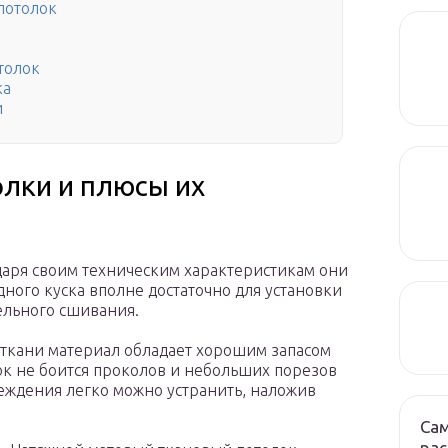
потолок
толок
ка
и
лки и плюсы их
даря своим техническим характеристикам они
ного куска вполне достаточно для установки
ельного сшивания.
 ткани материал обладает хорошим запасом
к не боится проколов и небольших порезов
еждения легко можно устранить, наложив
Са
рас