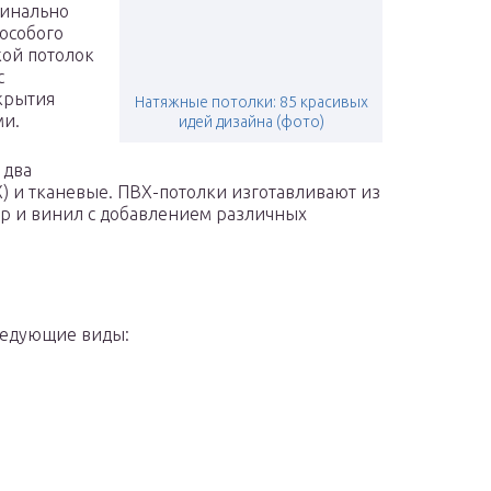
гинально
 особого
кой потолок
с
крытия
Натяжные потолки: 85 красивых
ми.
идей дизайна (фото)
 два
 и тканевые. ПВХ-потолки изготавливают из
ор и винил с добавлением различных
следующие виды: