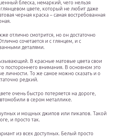
шенный блеска, немаркий, чего нельзя
о глянцевом цвете, который не любит даже
атовая черная краска – самая востребованная
рная.
кже отлично смотрится, но он достаточно
тлично сочетается и с глянцем, и с
ванными деталями.
ызывающий. В красные матовые цвета свои
го постороннего внимания. В основном это
 личности. То же самое можно сказать и о
статочно редкий.
ете очень быстро потеряется на дороге,
автомобили в сером металлике.
рупных и мощных джипов или пикапов. Такой
ге, и просто так.
риант из всех доступных. Белый просто