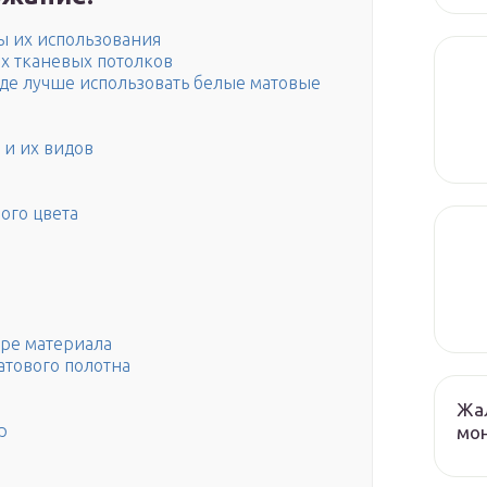
ы их использования
х тканевых потолков
где лучше использовать белые матовые
 и их видов
ого цвета
оре материала
атового полотна
Жа
р
мо