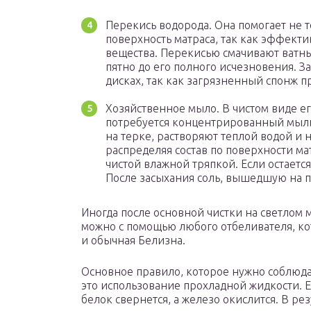
Перекись водорода. Она помогает не т
поверхность матраса, так как эффект
вещества. Перекисью смачивают ватн
пятно до его полного исчезновения. З
дисках, так как загрязненный спонж п
Хозяйственное мыло. В чистом виде ег
потребуется концентрированный мыль
на терке, растворяют теплой водой и 
распределяя состав по поверхности ма
чистой влажной тряпкой. Если остаетс
После засыхания соль, вышедшую на п
Иногда после основной чистки на светлом м
можно с помощью любого отбеливателя, кот
и обычная Белизна.
Основное правило, которое нужно соблюдат
это использование прохладной жидкости. Е
белок свернется, а железо окислится. В рез