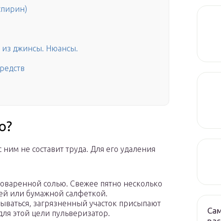
спирин)
х из джинсы. Нюансы.
редств
о?
 ним не составит труда. Для его удаления
поваренной солью. Свежее пятно несколько
ей или бумажной салфеткой.
тываться, загрязненный участок присыпают
Са
для этой цели пульверизатор.
рас