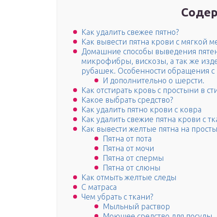
Содер
Как удалить свежее пятно?
Как вывести пятна крови с мягкой м
Домашние способы выведения пятен 
микрофибры, вискозы, а так же изде
рубашек. Особенности обращения с
И дополнительно о шерсти.
Как отстирать кровь с простыни в 
Какое выбрать средство?
Как удалить пятно крови с ковра
Как удалить свежие пятна крови с тк
Как вывести желтые пятна на просты
Пятна от пота
Пятна от мочи
Пятна от спермы
Пятна от слюны
Как отмыть желтые следы
С матраса
Чем убрать с ткани?
Мыльный раствор
Моющее средство для посуды