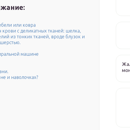
жание:
ебели или ковра
крови с деликатных тканей: шелка,
лий из тонких тканей, вроде блузок и
 шерстью.
стиральной машине
Жа
мо
ани.
не и наволочках?