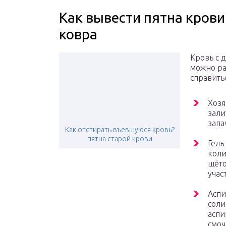
Как вывести пятна крови
ковра
Кровь с 
можно ра
справить
Хозя
зали
запа
Как отстирать въевшуюся кровь?
пятна старой крови
Гель
коли
щёто
учас
Аспи
соли
аспи
смоч