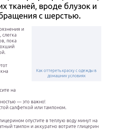
их тканей, вроде блузок и
бращения с шерстью.
рязнения и
, слегка
ов, пока
ысохший
ой.
тот
Как оттереть краску с одежды в
окна
домашних условиях
сите на
ностью — это важно!
стой салфеткой или тампоном.
ицерином опустите в теплую воду минут на
ватный тампон и аккуратно вотрите глицерин