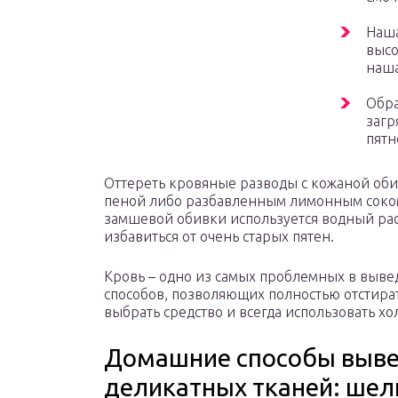
Наша
высо
наша
Обра
загр
пятн
Оттереть кровяные разводы с кожаной об
пеной либо разбавленным лимонным соком
замшевой обивки используется водный рас
избавиться от очень старых пятен.
Кровь – одно из самых проблемных в выве
способов, позволяющих полностью отстират
выбрать средство и всегда использовать хо
Домашние способы вывед
деликатных тканей: шел