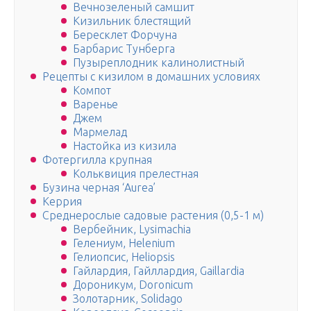
Вечнозеленый самшит
Кизильник блестящий
Бересклет Форчуна
Барбарис Тунберга
Пузыреплодник калинолистный
Рецепты с кизилом в домашних условиях
Компот
Варенье
Джем
Мармелад
Настойка из кизила
Фотергилла крупная
Кольквиция прелестная
Бузина черная ‘Aurea’
Керрия
Среднерослые садовые растения (0,5-1 м)
Вербейник, Lysimachia
Гелениум, Helenium
Гелиопсис, Heliopsis
Гайлардия, Гайллардия, Gaillardia
Дороникум, Doronicum
Золотарник, Solidago