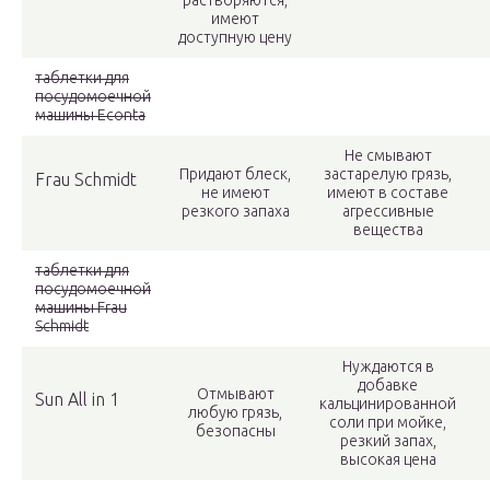
растворяются,
имеют
доступную цену
таблетки для
посудомоечной
машины Econta
Не смывают
Придают блеск,
застарелую грязь,
Frau Schmidt
не имеют
имеют в составе
резкого запаха
агрессивные
вещества
таблетки для
посудомоечной
машины Frau
Schmidt
Нуждаются в
добавке
Отмывают
Sun All in 1
кальцинированной
любую грязь,
соли при мойке,
безопасны
резкий запах,
высокая цена