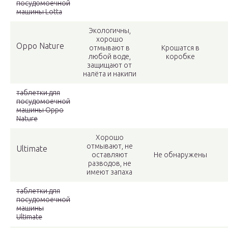
посудомоечной
машины Lotta
Экологичны,
хорошо
Oppo Nature
отмывают в
Крошатся в
любой воде,
коробке
защищают от
налёта и накипи
таблетки для
посудомоечной
машины Oppo
Nature
Хорошо
отмывают, не
Ultimate
оставляют
Не обнаружены
разводов, не
имеют запаха
таблетки для
посудомоечной
машины
Ultimate