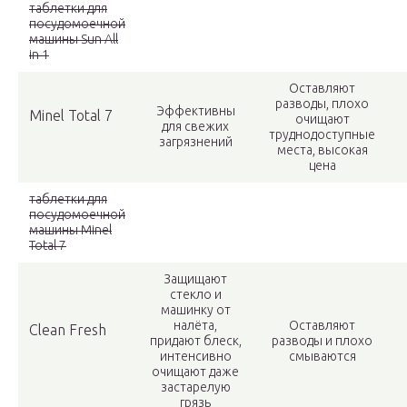
таблетки для
посудомоечной
машины Sun All
in 1
Оставляют
разводы, плохо
Эффективны
Minel Total 7
очищают
для свежих
труднодоступные
загрязнений
места, высокая
цена
таблетки для
посудомоечной
машины Minel
Total 7
Защищают
стекло и
машинку от
налёта,
Оставляют
Clean Fresh
придают блеск,
разводы и плохо
интенсивно
смываются
очищают даже
застарелую
грязь