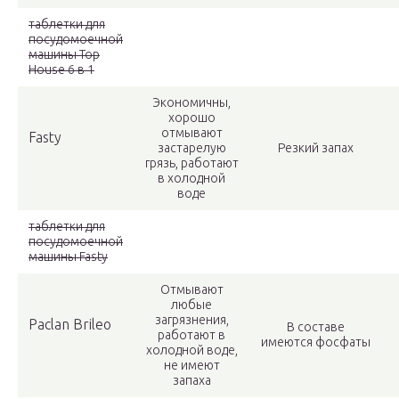
таблетки для
посудомоечной
машины Top
House 6 в 1
Экономичны,
хорошо
отмывают
Fasty
застарелую
Резкий запах
грязь, работают
в холодной
воде
таблетки для
посудомоечной
машины Fasty
Отмывают
любые
загрязнения,
Paclan Brileo
В составе
работают в
имеются фосфаты
холодной воде,
не имеют
запаха