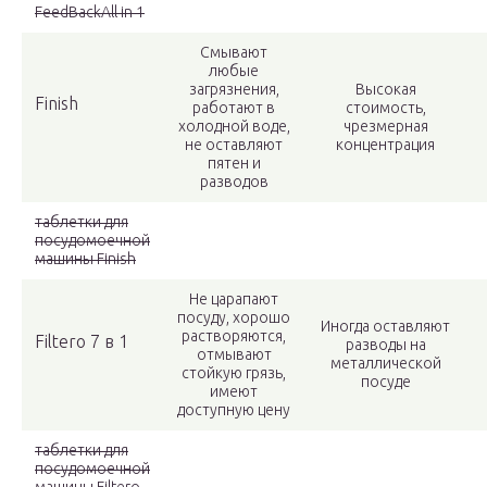
FeedBackAll in 1
Смывают
любые
загрязнения,
Высокая
Finish
работают в
стоимость,
холодной воде,
чрезмерная
не оставляют
концентрация
пятен и
разводов
таблетки для
посудомоечной
машины Finish
Не царапают
посуду, хорошо
Иногда оставляют
растворяются,
Filtero 7 в 1
разводы на
отмывают
металлической
стойкую грязь,
посуде
имеют
доступную цену
таблетки для
посудомоечной