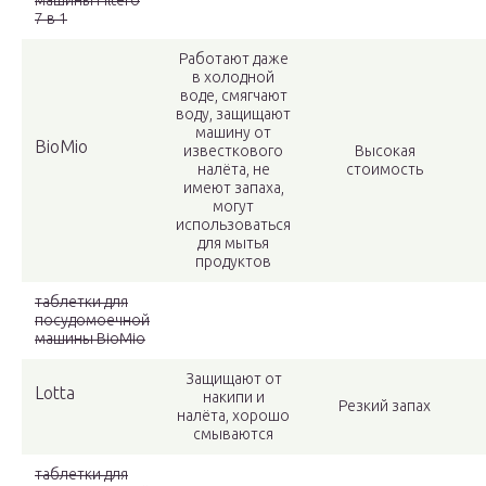
машины Filtero
7 в 1
Работают даже
в холодной
воде, смягчают
воду, защищают
машину от
BioMio
известкового
Высокая
налёта, не
стоимость
имеют запаха,
могут
использоваться
для мытья
продуктов
таблетки для
посудомоечной
машины BioMio
Защищают от
Lotta
накипи и
Резкий запах
налёта, хорошо
смываются
таблетки для