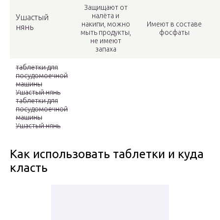
Защищают от
налёта и
Ушастый
накипи, можно
Имеют в составе
нянь
мыть продукты,
фосфаты
не имеют
запаха
таблетки для
посудомоечной
машины
Ушастый нянь
таблетки для
посудомоечной
машины
Ушастый нянь
Как использовать таблетки и куда
класть