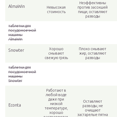
Неэффективны
AlmaWin
Невысокая
против засохшей
стоимость
пищи, оставляют
разводы
таблетки для
посудомоечной
машины
AlmaWin
Хорошо
Плохо смывают
Snowter
смывают
жир, оставляют
свежую грязь
разводы
таблетки для
посудомоечной
машины
Snowter
Работают в
любой воде
даже при
Оставляют
низкой
Econta
разводы, не
температуре,
очищают
хорошо
застарелые пятна