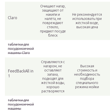
Очищают нагар,
защищают от
накипи и
Не рекомендуется
Claro
налёта, не
использовать при
повреждают
жёсткой воде,
стекло,
высокая цена
придают посуде
блеск
таблетки для
посудомоечной
машины Claro
Справляются с
нагаром, не
Высокая
оставляют
стоимость и
FeedBackAll in
запаха,
необходимость
1
подходят для
подбора
жёсткой воды,
специального
хорошо
режима мойки
растворяются
таблетки для
посудомоечной
машины