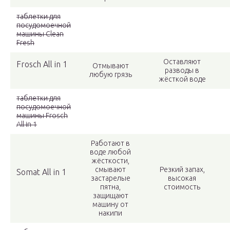
таблетки для
посудомоечной
машины Clean
Fresh
Оставляют
Frosch All in 1
Отмывают
разводы в
любую грязь
жёсткой воде
таблетки для
посудомоечной
машины Frosch
All in 1
Работают в
воде любой
жёсткости,
смывают
Резкий запах,
Somat All in 1
застарелые
высокая
пятна,
стоимость
защищают
машину от
накипи