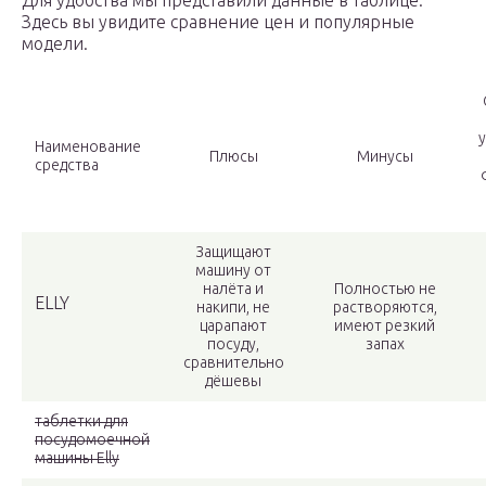
Для удобства мы представили данные в таблице.
Здесь вы увидите сравнение цен и популярные
модели.
Наименование
Плюсы
Минусы
средства
Защищают
машину от
налёта и
Полностью не
ELLY
накипи, не
растворяются,
царапают
имеют резкий
посуду,
запах
сравнительно
дёшевы
таблетки для
посудомоечной
машины Elly