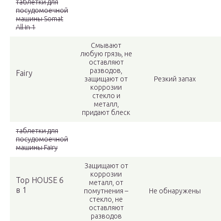
таблетки для
посудомоечной
машины Somat
All in 1
Смывают
любую грязь, не
оставляют
разводов,
Fairy
защищают от
Резкий запах
коррозии
стекло и
металл,
придают блеск
таблетки для
посудомоечной
машины Fairy
Защищают от
коррозии
Top HOUSE 6
металл, от
в 1
помутнения –
Не обнаружены
стекло, не
оставляют
разводов