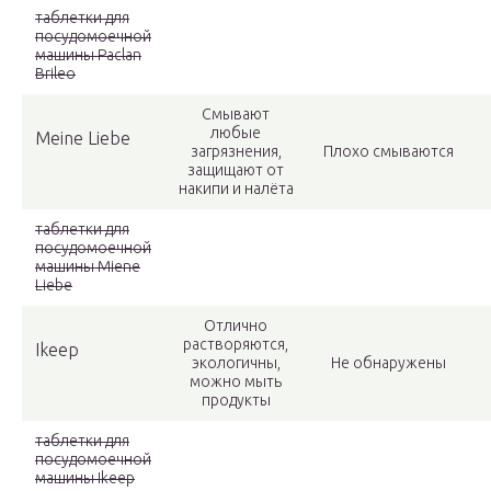
таблетки для
посудомоечной
машины Paclan
Brileo
Смывают
любые
Мeine Liebe
загрязнения,
Плохо смываются
защищают от
накипи и налёта
таблетки для
посудомоечной
машины Miene
Liebe
Отлично
растворяются,
Ikeep
экологичны,
Не обнаружены
можно мыть
продукты
таблетки для
посудомоечной
машины Ikeep