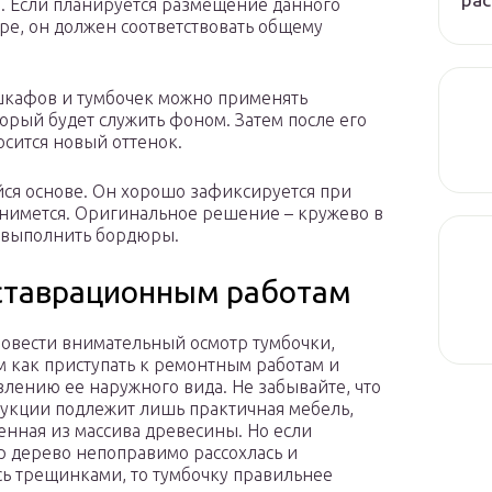
уса. Если планируется размещение данного
е, он должен соответствовать общему
шкафов и тумбочек можно применять
торый будет служить фоном. Затем после его
осится новый оттенок.
ся основе. Он хорошо зафиксируется при
 снимется. Оригинальное решение – кружево в
о выполнить бордюры.
еставрационным работам
овести внимательный осмотр тумбочки,
м как приступать к ремонтным работам и
влению ее наружного вида. Не забывайте, что
укции подлежит лишь практичная мебель,
енная из массива древесины. Но если
 дерево непоправимо рассохлась и
ь трещинками, то тумбочку правильнее