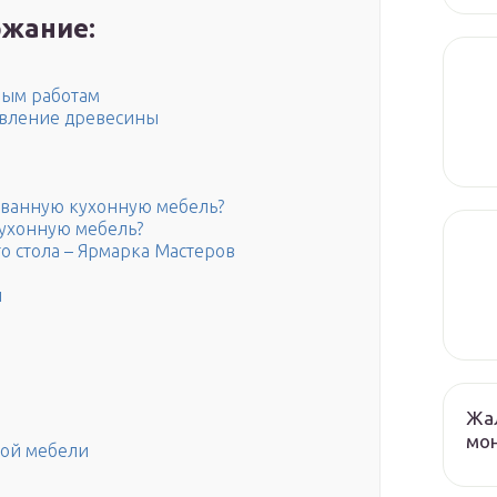
жание:
ным работам
овление древесины
ованную кухонную мебель?
кухонную мебель?
о стола – Ярмарка Мастеров
и
Жа
мо
ной мебели