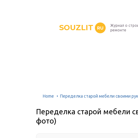
SOUZLIT
Журнал о стро
RU
ремонте
Home
Переделка старой мебели своими рука
Переделка старой мебели св
фото)