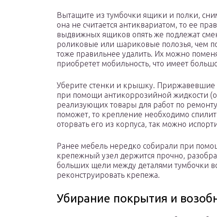
Вытащите из тумбочки ящики и полки, сни
она не считается антиквариатом, то ее пр
выдвижных ящиков опять же подлежат смен
роликовые или шариковые полозья, чем п
тоже правильнее удалить. Их можно поменя
приобретет мобильность, что имеет больш
Уберите стенки и крышку. Приржавевшие г
при помощи антикоррозийной жидкости (он
реализующих товары для работ по ремонту
поможет, то крепление необходимо спилить
оторвать его из корпуса, так можно испорт
Ранее мебель нередко собирали при помо
крепежный узел держится прочно, разобрат
больших щели между деталями тумбочки в
реконструировать крепежа.
Убирание покрытия и возоб