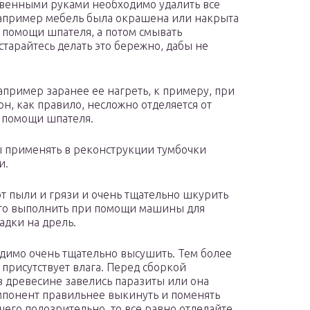
твенными руками необходимо удалить все
например мебель была окрашена или накрыта
и помощи шпателя, а потом смывать
тарайтесь делать это бережно, дабы не
пример заранее ее нагреть, к примеру, при
, как правило, несложно отделяется от
и помощи шпателя.
 применять в реконструкции тумбочки
и.
т пыли и грязи и очень тщательно шкурить
это выполнить при помощи машины для
дки на дрель.
одимо очень тщательно высушить. Тем более
 присутствует влага. Перед сборкой
в древесине завелись паразиты или она
мпонент правильнее выкинуть и поменять
его подозрительно, то все равно отделайте