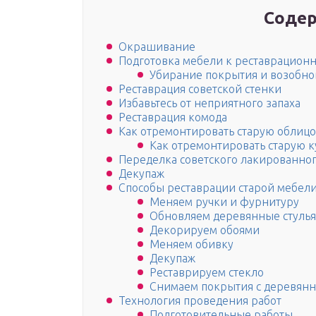
Содер
Окрашивание
Подготовка мебели к реставрацион
Убирание покрытия и возобн
Реставрация советской стенки
Избавьтесь от неприятного запаха
Реставрация комода
Как отремонтировать старую облиц
Как отремонтировать старую 
Переделка советского лакированног
Декупаж
Способы реставрации старой мебел
Меняем ручки и фурнитуру
Обновляем деревянные стулья
Декорируем обоями
Меняем обивку
Декупаж
Реставрируем стекло
Снимаем покрытия с деревян
Технология проведения работ
Подготовительные работы