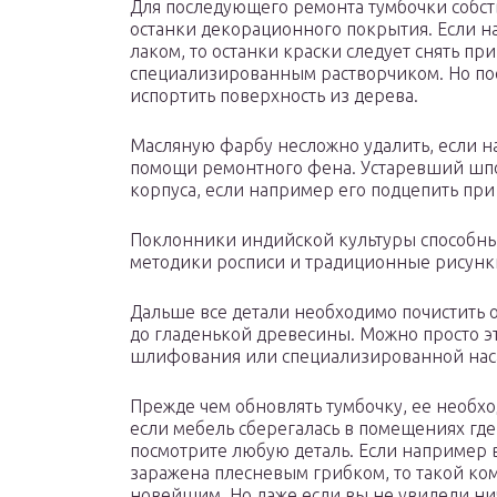
Для последующего ремонта тумбочки собс
останки декорационного покрытия. Если 
лаком, то останки краски следует снять пр
специализированным растворчиком. Но пос
испортить поверхность из дерева.
Масляную фарбу несложно удалить, если на
помощи ремонтного фена. Устаревший шпон
корпуса, если например его подцепить пр
Поклонники индийской культуры способны
методики росписи и традиционные рисунк
Дальше все детали необходимо почистить о
до гладенькой древесины. Можно просто 
шлифования или специализированной наса
Прежде чем обновлять тумбочку, ее необх
если мебель сберегалась в помещениях где
посмотрите любую деталь. Если например 
заражена плесневым грибком, то такой ко
новейшим. Но даже если вы не увидели нич