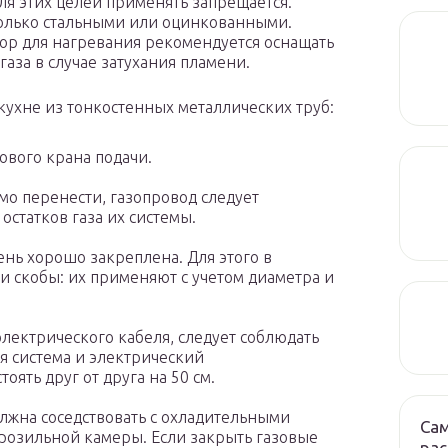
ля этих целей применять запрещается.
только стальными или оцинкованными.
бор для нагревания рекомендуется оснащать
аза в случае затухания пламени.
кухне из тонкостенных металлических труб:
ового крана подачи.
мо перенести, газопровод следует
остатков газа их системы.
ень хорошо закреплена. Для этого в
и скобы: их применяют с учетом диаметра и
лектрического кабеля, следует соблюдать
ая система и электрический
ять друг от друга на 50 см.
олжна соседствовать с охладительными
Са
розильной камеры. Если закрыть газовые
рас