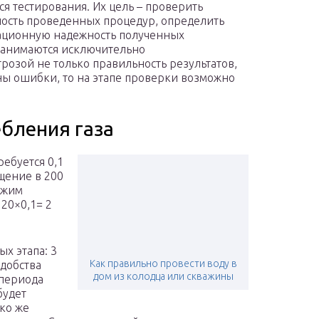
ся тестирования. Их цель – проверить
ость проведенных процедур, определить
ационную надежность полученных
 занимаются исключительно
розой не только правильность результатов,
ны ошибки, то на этапе проверки возможно
бления газа
ребуется 0,1
ещение в 200
ежим
 20×0,1= 2
ых этапа: 3
Как правильно провести воду в
удобства
дом из колодца или скважины
 периода
будет
ко же