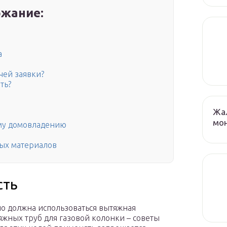
жание:
а
чей заявки?
ть?
Жа
мо
ому домовладению
ных материалов
сть
о должна использоваться вытяжная
яжных труб для газовой колонки – советы