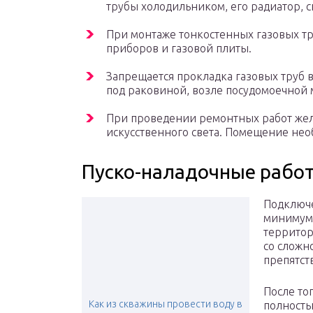
трубы холодильником, его радиатор, ск
При монтаже тонкостенных газовых тр
приборов и газовой плиты.
Запрещается прокладка газовых труб 
под раковиной, возле посудомоечной
При проведении ремонтных работ жел
искусственного света. Помещение нео
Пуско-наладочные рабо
Подключе
минимум,
территор
со сложн
препятст
После то
Как из скважины провести воду в
полность