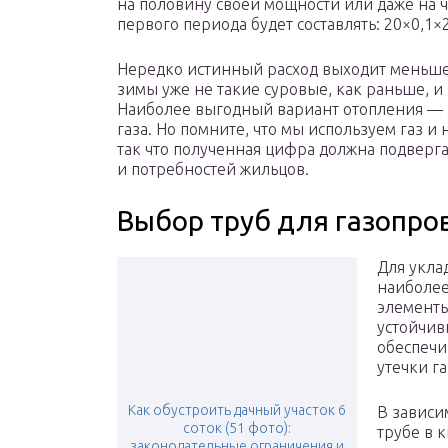
на половину своей мощности или даже на ч
первого периода будет составлять: 20×0,1×
Нередко истинный расход выходит меньше 
зимы уже не такие суровые, как раньше, и
Наиболее выгодный вариант отопления — 
газа. Но помните, что мы используем газ и
так что полученная цифра должна подверга
и потребностей жильцов.
Выбор труб для газопро
Для укла
наиболее
элементы
устойчив
обеспечи
утечки га
Как обустроить дачный участок 6
В зависи
соток (51 фото):
трубе в 
законодательные ограничения и