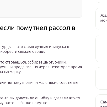
Жа
мо
если помутнел рассол в
урцы — это самая лучшая и закуска в
риобрести свежие овощи.
что стараешься, собираешь огурчики,
уешь и вроде все, но через некоторое время
ла насмарку.
ричины помутнения и маленькие советы вы
где-то вы допустили ошибку и сделали что-то
Са
му рассол в банке помутнел:
рас