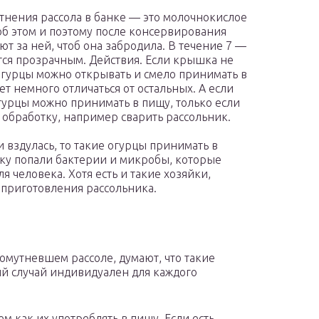
утнения рассола в банке — это молочнокислое
б этом и поэтому после консервирования
ют за ней, чтоб она забродила. В течение 7 —
ится прозрачным. Действия. Если крышка не
е огурцы можно открывать и смело принимать в
дет немного отличаться от остальных. А если
огурцы можно принимать в пищу, только если
обработку, например сварить рассольник.
и вздулась, то такие огурцы принимать в
анку попали бактерии и микробы, которые
я человека. Хотя есть и такие хозяйки,
 приготовления рассольника.
омутневшем рассоле, думают, что такие
й случай индивидуален для каждого
м как их употреблять в пищу. Если есть