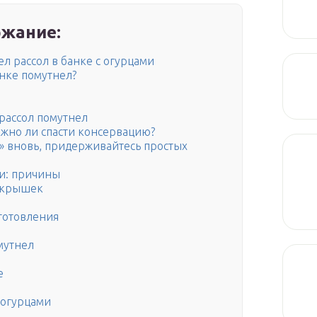
жание:
ел рассол в банке с огурцами
анке помутнел?
 рассол помутнел
ожно ли спасти консервацию?
и» вновь, придерживайтесь простых
ми: причины
 крышек
готовления
омутнел
е
 огурцами