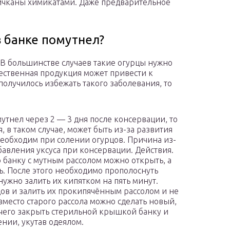
апичканы химикатами. Даже предварительное
в банке помутнел?
. В большинстве случаев такие огурцы нужно
чественная продукция может привести к
получилось избежать такого заболевания, то
мутнел через 2 — 3 дня после консервации, то
 в таком случае, может быть из-за развития
необходим при солении огурцов. Причина из-
обавления уксуса при консервации. Действия.
о банку с мутным рассолом можно открыть, а
ь. После этого необходимо прополоснуть
нужно залить их кипятком на пять минут.
цов и залить их прокипячённым рассолом и не
вместо старого рассола можно сделать новый,
 чего закрыть стерильной крышкой банку и
нии, укутав одеялом.