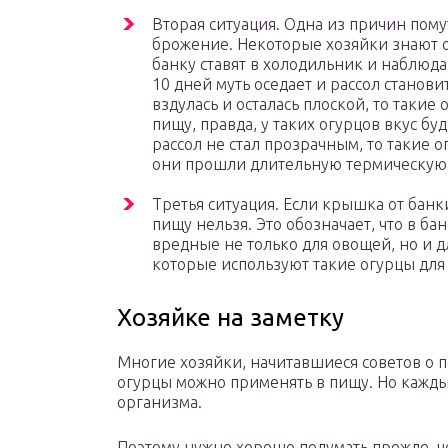
Вторая ситуация. Одна из причин пом
брожение. Некоторые хозяйки знают о
банку ставят в холодильник и наблюда
10 дней муть оседает и рассол станов
вздулась и осталась плоской, то таки
пищу, правда, у таких огурцов вкус бу
рассол не стал прозрачным, то такие 
они прошли длительную термическую 
Третья ситуация. Если крышка от банк
пищу нельзя. Это обозначает, что в б
вредные не только для овощей, но и дл
которые используют такие огурцы для
Хозяйке на заметку
Многие хозяйки, начитавшиеся советов о п
огурцы можно применять в пищу. Но кажды
организма.
Поэтому нужно хорошо подумать прежде, че