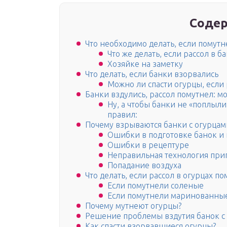
Содер
Что необходимо делать, если помутн
Что же делать, если рассол в б
Хозяйке на заметку
Что делать, если банки взорвались
Можно ли спасти огурцы, если
Банки вздулись, рассол помутнел: м
Ну, а чтобы банки не «поплыл
правил:
Почему взрываются банки с огурца
Ошибки в подготовке банок и
Ошибки в рецептуре
Неправильная технология при
Попадание воздуха
Что делать, если рассол в огурцах п
Если помутнели соленые
Если помутнели маринованны
Почему мутнеют огурцы?
Решение проблемы вздутия банок с
Как спасти взорвавшиеся огурцы?