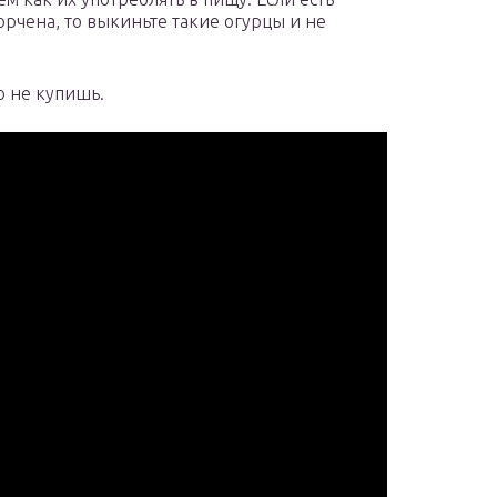
орчена, то выкиньте такие огурцы и не
о не купишь.