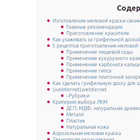
Содер
Изготовление меловой краски свои
Главные рекомендации
Приготовление красителя
Как ухаживать за грифельной доско
5 рецептов приготовления меловой 
Применение пищевой соды
Применение кукурузного кра
Применение карбоната кальц
Применение гипса
Применение плиточной затир
Как сделать грифельную доску для 
LiveInternetLiveInternet
–Рубрики
Критерии выбора ЛКМ
ДСП, МДФ, натуральная древе
Металл
Пластик
Натуральная кожа
Аэрозольная меловая краска
Технология окрашивания