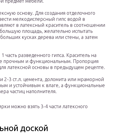
й предмет мебели.
ексную основу. Для создания отделочного
вести мелкодисперсный гипс водой в
авляют в латексный краситель в соотношении
ь большую площадь, желательно испытать
больших кусках дерева или стены, а затем
1 часть разведенного гипса. Краситель на
ее прочным и функциональным. Пропорция
 для латексной основы в предыдущем рецепте.
и 2-3 ст.л. цемента, доломита или мраморной
ным и устойчивым к влаге, а функциональные
мера частиц наполнителя.
ирки можно взять 3-4 части латексного
льной доской