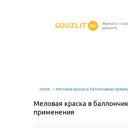
SOUZLIT
Журнал о стро
RU
ремонте
Home
Меловая краска в баллончиках преи
Меловая краска в баллончи
применения