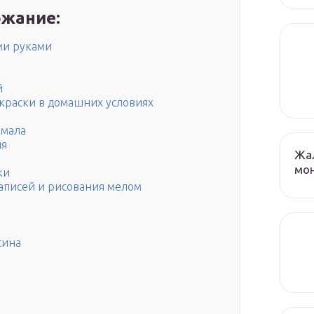
жание:
ми руками
й
краски в домашних условиях
хмала
ия
Жа
мо
ки
записей и рисования мелом
сина